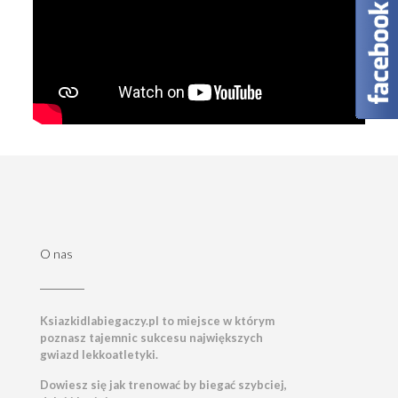
O nas
Ksiazkidlabiegaczy.pl to miejsce w którym
poznasz tajemnic sukcesu największych
gwiazd lekkoatletyki.
Dowiesz się jak trenować by biegać szybciej,