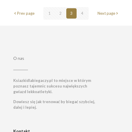
Prev page
1
2
3
4
Next page
O nas
Ksiazkidlabiegaczy.pl to miejsce w którym
poznasz tajemnic sukcesu największych
gwiazd lekkoatletyki.
Dowiesz się jak trenować by biegać szybciej,
dalej i lepiej.
Kontakt