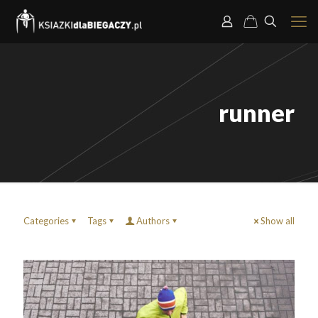
runner
Categories
Tags
Authors
Show all