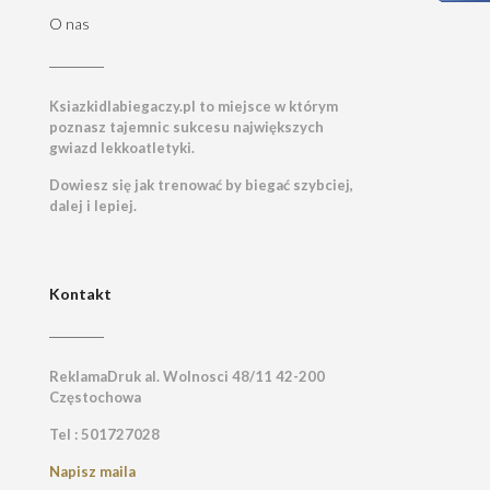
O nas
Ksiazkidlabiegaczy.pl to miejsce w którym
poznasz tajemnic sukcesu największych
gwiazd lekkoatletyki.
Dowiesz się jak trenować by biegać szybciej,
dalej i lepiej.
Kontakt
ReklamaDruk al. Wolnosci 48/11 42-200
Częstochowa
Tel : 501727028
Napisz maila